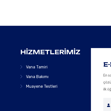
HIZMETLERIMIZ
E-
Vana Tamiri
En so
Vana Bakımı
çözü
Muayene Testleri
ilk ö