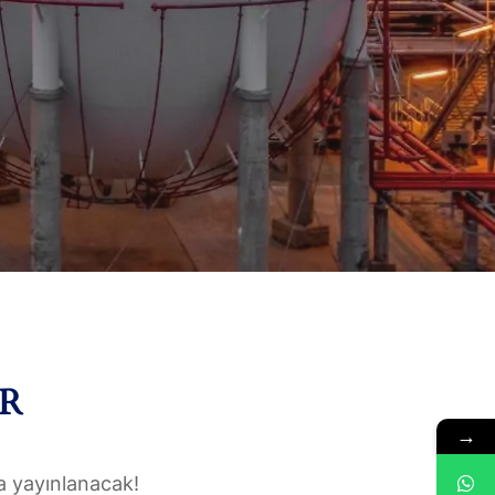
R
→
a yayınlanacak!