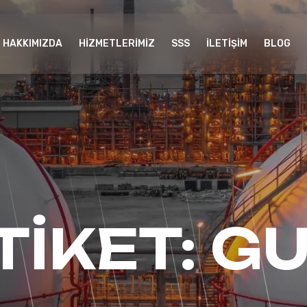
HAKKIMIZDA
HIZMETLERIMIZ
SSS
İLETIŞIM
BLOG
TIKET:
G